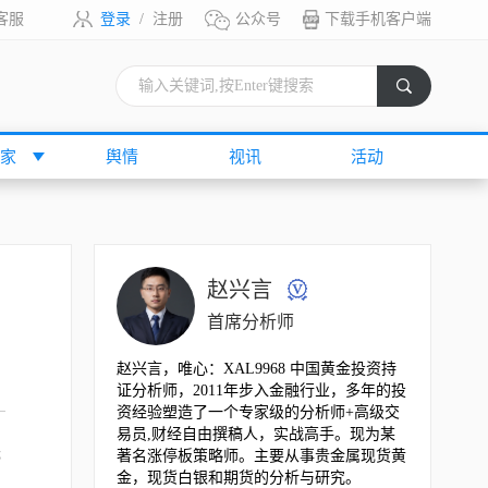
客服
登录
/
注册
公众号
下载手机客户端
索
家
舆情
视讯
活动
赵兴言
首席分析师
赵兴言，唯心：XAL9968 中国黄金投资持
证分析师，2011年步入金融行业，多年的投
资经验塑造了一个专家级的分析师+高级交
易员,财经自由撰稿人，实战高手。现为某
无
著名涨停板策略师。主要从事贵金属现货黄
金，现货白银和期货的分析与研究。