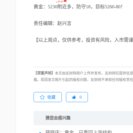
黄金：5230附近多，防守18，目标5260-80！
责任编辑：赵兴言
【以上观点，仅供参考，投资有风险，入市需
【郑重声明】
本文由友财网用户上传并发布，友财网仅提供信息
载。若因发文图片引起的版权问题，友财网不承担任何版权责
收藏
0
猜您会感兴趣
薛晓庆：黄金，已重回上涨结构