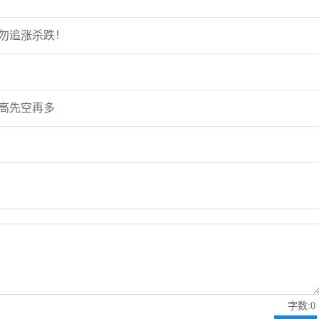
袭勿追涨杀跌！
冲高先空再多
字数:0