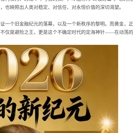
张尧浠
打卡获得
10积分
化，也映照出人类对稳定、对信任、对永恒价值的深切渴望。
袁友江
打卡获得
10积分
张尧浠
打卡获得
20积分
在见证一个旧金融纪元的落幕，以及一个新秩序的黎明。而黄金，
它不仅是避险之王，更是这个不确定时代的定海神针——在动荡
袁友江
打卡获得
15积分
。
袁友江
打卡获得
20积分
何小冰
打卡获得
20积分
袁友江
打卡获得
20积分
张尧浠
打卡获得
10积分
何小冰
打卡获得
10积分
张尧浠
打卡获得
20积分
何小冰
打卡获得
15积分
张尧浠
打卡获得
15积分
张尧浠
打卡获得
10积分
袁友江
打卡获得
20积分
张尧浠
打卡获得
15积分