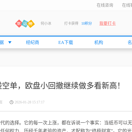
在线咨询
在线
何小冰
打卡获得
10积分
我要打卡
张尧浠
打卡获得
20积分
何小冰
打卡获得
20积分
据
经纪商
EA下载
机构
名
袁友江
打卡获得
15积分
anshan
打卡获得
10积分
袁友江
打卡获得
15积分
何小冰
打卡获得
20积分
张尧浠
打卡获得
20积分
碰空单，欧盘小回撤继续做多看新高！
何小冰
打卡获得
10积分
袁友江
打卡获得
15积分
言
2026-01-28 15:17:17
张尧浠
打卡获得
15积分
cccccccccc
打卡获得
20积分
是时代的选择。它的每一次上涨，都在诉说一个事实：当纸币可以
袁友江
打卡获得
10积分
任何权力、历经千年考验的资产，才配称为“终极财富”。它的光