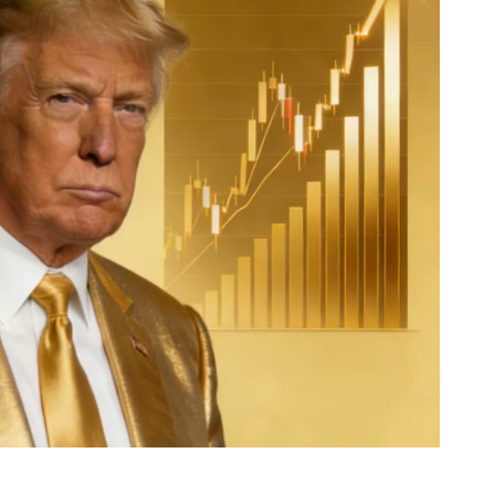
袁友江
打卡获得
10积分
张尧浠
打卡获得
20积分