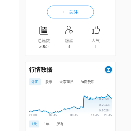
关注
正
的
总篇数
粉丝
人气
2065
3
1