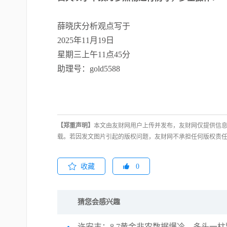
薛晓庆分析观点写于
2025
年
11月19日
星期三上午
11点45分
助理号：gold5588
【郑重声明】
本文由友财网用户上传并发布，友财网仅提供信息
载。若因发文图片引起的版权问题，友财网不承担任何版权责
收藏
0
猜您会感兴趣
许安丰：8.7黄金非农数据爆冷，多头一