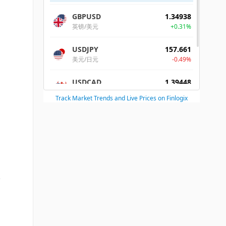
实
，
前