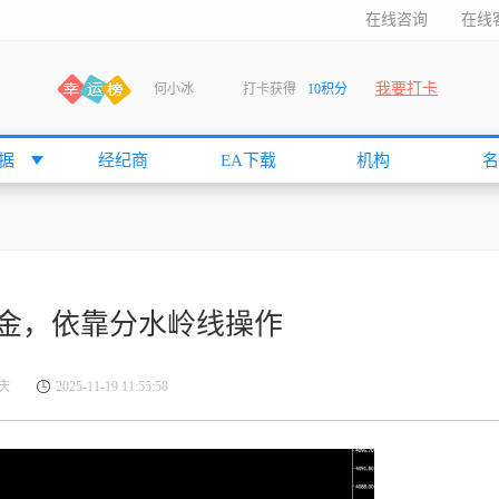
在线咨询
在线
我要打卡
何小冰
打卡获得
10积分
张尧浠
打卡获得
20积分
何小冰
打卡获得
20积分
据
经纪商
EA下载
机构
名
袁友江
打卡获得
15积分
anshan
打卡获得
10积分
袁友江
打卡获得
15积分
何小冰
打卡获得
20积分
金，依靠分水岭线操作
张尧浠
打卡获得
20积分
何小冰
打卡获得
10积分
庆
2025-11-19 11:55:58
袁友江
打卡获得
15积分
张尧浠
打卡获得
15积分
cccccccccc
打卡获得
20积分
袁友江
打卡获得
10积分