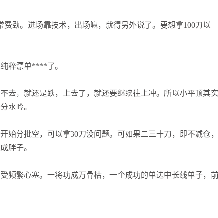
张尧浠
打卡获得
15积分
袁友江
打卡获得
10积分
常费劲。进场靠技术，出场嘛，就得另外说了。要想拿
100
刀以
张尧浠
打卡获得
20积分
粹漂单****了。
上不去，就还是跌，上去了，就还要继续往上冲。所以小平顶其
空分水岭。
0
开始分批空，可以拿
30
刀没问题。可如果二三十刀，即不减仓
吃成胖子。
忍受频繁心塞。一将功成万骨枯，一个成功的单边中长线单子，