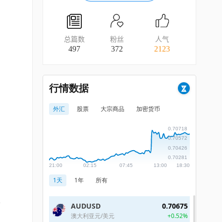
总篇数
粉丝
人气
497
372
2123
可