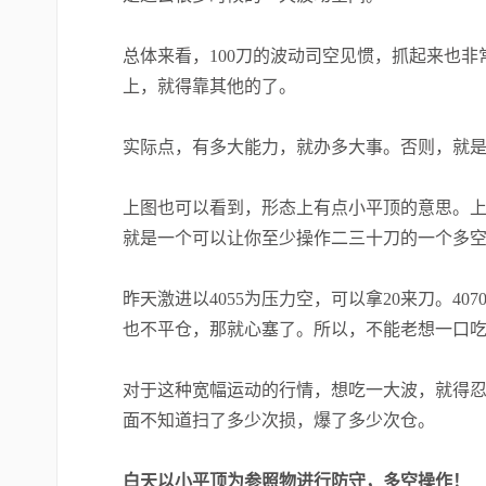
总体来看，
100
刀的波动司空见惯，抓起来也非
上，就得靠其他的了。
实际点，有多大能力，就办多大事。否则，就是纯
上图也可以看到，形态上有点小平顶的意思。
就是一个可以让你至少操作二三十刀的一个多
昨天激进以
4055
为压力空，可以拿
20
来刀。
407
也不平仓，那就心塞了。所以，不能老想一口
对于这种宽幅运动的行情，想吃一大波，就得
面不知道扫了多少次损，爆了多少次仓。
白天以小平顶为参照物进行防守，多空操作！