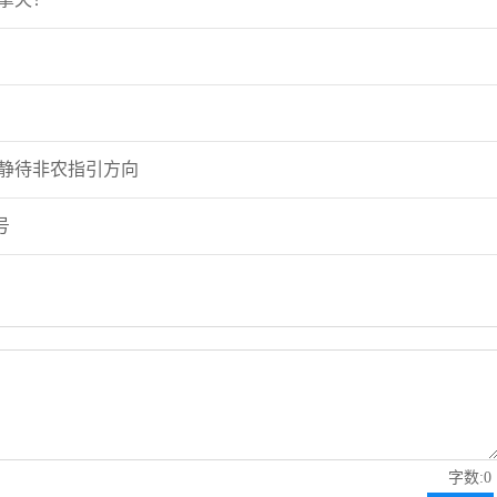
势静待非农指引方向
号
字数:0