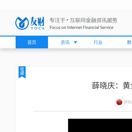
首页
资讯
行业
数
收
藏
薛晓庆：黄
薛晓