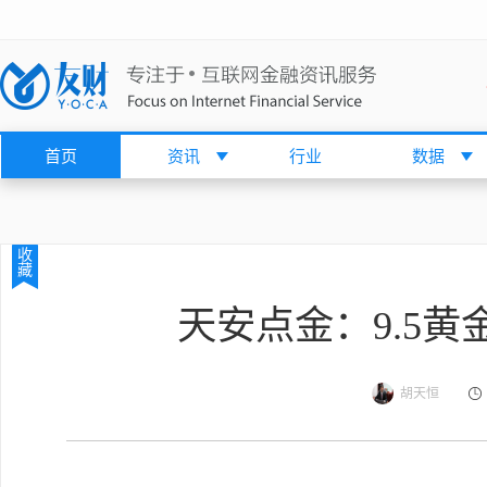
首页
资讯
行业
数据
收
藏
天安点金：9.5
胡天恒