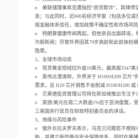
o 美联储理事库克遭指控“房贷欺诈”，其律
息；与此同时，近600名经济学家（包括多位
摇金融体系信任，增加政策不确定性和市场风
o 特朗普健康传闻再起，但他亲自出面辟谣，
为假新闻；尽管外界因其79岁高龄和此前体检
隐患。
2、全球市场动态
o 现货黄金短线拉升逾10美元，最高报3547
o 英伟达澄清称，外界关于 H100/H200 
需求，且 H20 芯片销售不会削减 H100/H200 或 
o 贝莱德投资管理公司将在新加坡推出专注于沙
o 英镑/美元在周二大跌逾1%后于亚洲盘整
三英国央行官员在财政特别委员会的讲话。
3、地缘与风险事件
o 俄外长拉夫罗夫表示，乌克兰问题若不根除
胁，并建立新的俄乌安全保障体系，同时在基