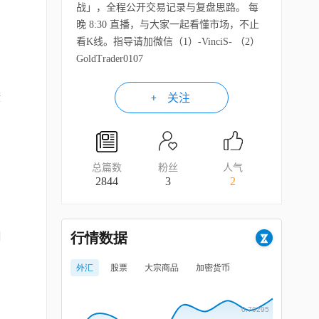
战」，全程公开交易记录与复盘思路。 每
晚 8:30 直播，与大家一起看懂市场，不止
看K线。指导请加微信（1）-VinciS- （2）
GoldTrader0107
康
关注
总篇数
粉丝
人气
2844
3
2
周