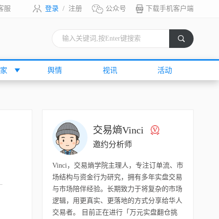
客服
登录
/
注册
公众号
下载手机客户端
索
家
舆情
视讯
活动
交易熵Vinci
邀约分析师
Vinci，交易熵学院主理人，专注订单流、市
场结构与资金行为研究，拥有多年实盘交易
与市场陪伴经验。长期致力于将复杂的市场
逻辑，用更真实、更落地的方式分享给华人
交易者。 目前正在进行「万元实盘翻仓挑