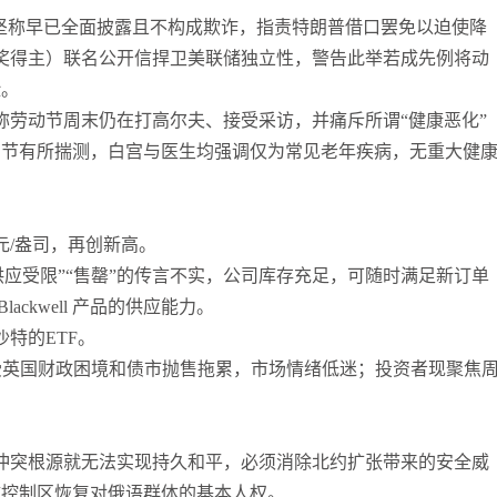
师坚称早已全面披露且不构成欺诈，指责特朗普借口罢免以迫使降
袁友江
打卡获得
10积分
诺奖得主）联名公开信捍卫美联储独立性，警告此举若成先例将动
张尧浠
打卡获得
20积分
险。
袁友江
打卡获得
15积分
称劳动节周末仍在打高尔夫、接受采访，并痛斥所谓“健康恶化”
袁友江
打卡获得
20积分
细节有所揣测，白宫与医生均强调仅为常见老年疾病，无重大健
何小冰
打卡获得
20积分
袁友江
打卡获得
20积分
张尧浠
打卡获得
10积分
美元/盎司，再创新高。
何小冰
打卡获得
10积分
芯片“供应受限”“售罄”的传言不实，公司库存充足，可随时满足新订单
张尧浠
打卡获得
20积分
Blackwell 产品的供应能力。
特的ETF。
何小冰
打卡获得
15积分
，受英国财政困境和债市抛售拖累，市场情绪低迷；投资者现聚焦
张尧浠
打卡获得
15积分
张尧浠
打卡获得
10积分
袁友江
打卡获得
20积分
冲突根源就无法实现持久和平，必须消除北约扩张带来的安全威
张尧浠
打卡获得
15积分
辅控制区恢复对俄语群体的基本人权。