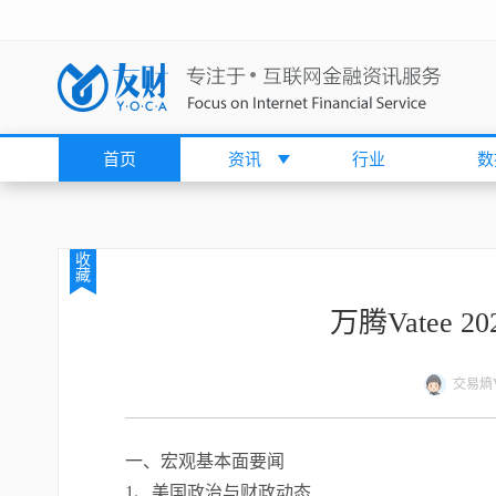
首页
资讯
行业
数
收
藏
万腾Vatee 
交易熵Vi
一、宏观基本面要闻
1、美国政治与财政动态