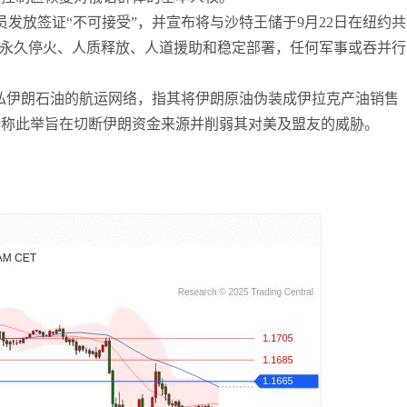
袁友江
打卡获得
10积分
发放签证“不可接受”，并宣布将与沙特王储于9月22日在纽约共
张尧浠
打卡获得
20积分
现永久停火、人质释放、人道援助和稳定部署，任何军事或吞并行
走私伊朗石油的航运网络，指其将伊朗原油伪装成伊拉克产油销售
方称此举旨在切断伊朗资金来源并削弱其对美及盟友的威胁。