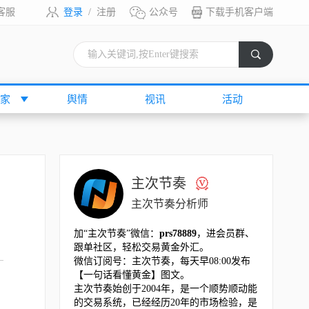
客服
登录
/
注册
公众号
下载手机客户端
索
家
舆情
视讯
活动
主次节奏
主次节奏分析师
加“主次节奏”微信：
prs78889
，进会员群、
跟单社区，轻松交易黄金外汇。
微信订阅号：主次节奏，每天早08:00发布
【一句话看懂黄金】图文。
主次节奏始创于2004年，是一个顺势顺动能
的交易系统，已经经历20年的市场检验，是