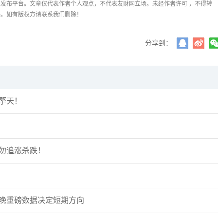
张尧浠
打卡获得
20积分
发布平台。文章仅代表作者个人观点，不代表友财网立场。未经作者许可 ，不得转
任。如有版权方请联系我们删除！
何小冰
打卡获得
10积分
张尧浠
打卡获得
20积分
分享到：
柱擎天！
袭勿追涨杀跌！
今晚重磅数据决定短期方向