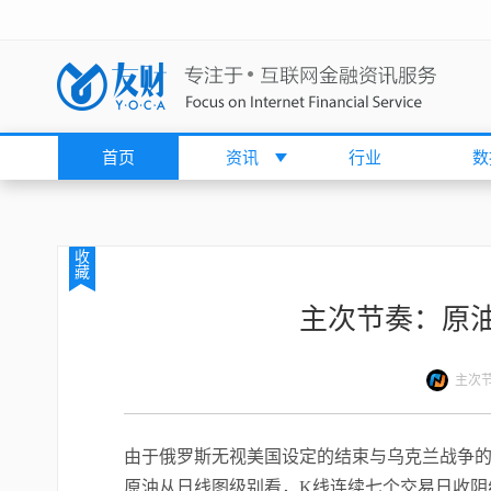
首页
资讯
行业
数
收
藏
主次节奏：原
主次
由于俄罗斯无视美国设定的结束与乌克兰战争的
原油从日线图级别看，K线连续七个交易日收阴