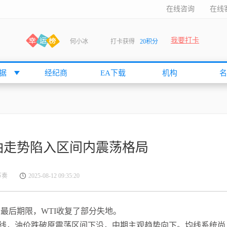
在线咨询
在线
我要打卡
何小冰
打卡获得
20积分
袁友江
打卡获得
15积分
anshan
打卡获得
10积分
据
经纪商
EA下载
机构
名
袁友江
打卡获得
15积分
何小冰
打卡获得
20积分
张尧浠
打卡获得
20积分
何小冰
打卡获得
10积分
油走势陷入区间内震荡格局
袁友江
打卡获得
15积分
张尧浠
打卡获得
15积分
节奏
2025-08-12 09:35:20
cccccccccc
打卡获得
20积分
袁友江
打卡获得
10积分
最后期限，WTI收复了部分失地。
张尧浠
打卡获得
10积分
线，油价跌破原震荡区间下沿，中期主观趋势向下。均线系统尚
袁友江
打卡获得
10积分