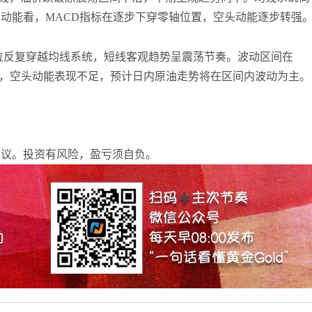
动能看，MACD指标在逐步下穿零轴位置，空头动能逐步转强
张尧浠
打卡获得
20积分
袁友江
打卡获得
15积分
位反复穿越均线系统，短线客观趋势呈震荡节奏。波动区间在
袁友江
打卡获得
20积分
附近运行，空头动能表现不足，预计日内原油走势将在区间内波动为主。
何小冰
打卡获得
20积分
袁友江
打卡获得
20积分
张尧浠
打卡获得
10积分
何小冰
打卡获得
10积分
建议。投资有风险，盈亏须自负。
张尧浠
打卡获得
20积分
何小冰
打卡获得
15积分
张尧浠
打卡获得
15积分
张尧浠
打卡获得
10积分
袁友江
打卡获得
20积分
张尧浠
打卡获得
15积分
袁友江
打卡获得
10积分