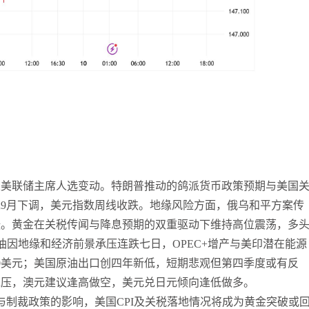
及美联储主席人选变动。特朗普推动的鸽派货币政策预期与美国
9月下调，美元指数周线收跌。地缘风险方面，俄乌和平方案传
张。黄金在关税传闻与降息预期的双重驱动下维持高位震荡，多
油因地缘和经济前景承压连跌七日，OPEC+增产与美印潜在能源
0美元；美国原油出口创四年新低，短期悲观但第四季度或有反
承压，澳元建议逢高做空，美元兑日元倾向逢低做多。
与制裁政策的影响，美国CPI及关税落地情况将成为黄金突破或