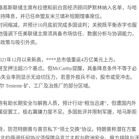
路易斯联储主席布拉德和前白宫经济顾问萨默林纳入名单，与哈
袁友江
打卡获得
15积分
支持降息，并已任命盟友米兰填补短期理事席位。
袁友江
打卡获得
20积分
时间缩减，并预计10月底前完成多国谈判；关税既平衡赤字也服
何小冰
打卡获得
20积分
他强调下任美联储主席须具备市场信任、数据分析与协调能力，
袁友江
打卡获得
20积分
济政策与吸引外资。
张尧浠
打卡获得
10积分
何小冰
打卡获得
10积分
创2021年12月以来新高，****总市值重返4万亿美元上方。
张尧浠
打卡获得
20积分
押注超25个基点。但McCarthy提醒，具备降息条件不等于必
何小冰
打卡获得
15积分
.3%失业率则显示无迫切压力，若意外按兵不动，股市或受冲击。
张尧浠
打卡获得
15积分
 Teniente 矿、工厂及冶炼厂的部分区域。
张尧浠
打卡获得
10积分
称有助长期安全与解救人质，预计行动“相当迅速”，但遭国内外
袁友江
打卡获得
20积分
属促罢工，极右翼嫌力度不足。多国批评并限制军援，哈马斯拒
张尧浠
打卡获得
15积分
袁友江
打卡获得
10积分
持，防范特朗普与普京私下“领土交换”协议。特朗普称潜在方案
张尧浠
打卡获得
20积分
与北约强调任何协议须保障乌克兰主权与欧洲安全。俄方排除与