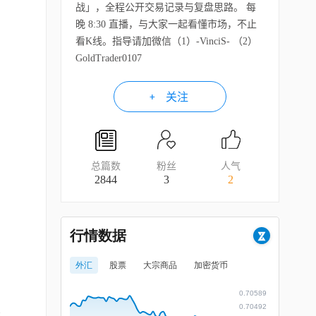
战」，全程公开交易记录与复盘思路。 每
晚 8:30 直播，与大家一起看懂市场，不止
看K线。指导请加微信（1）-VinciS- （2）
GoldTrader0107
关注
总篇数
粉丝
人气
2844
3
2
泽