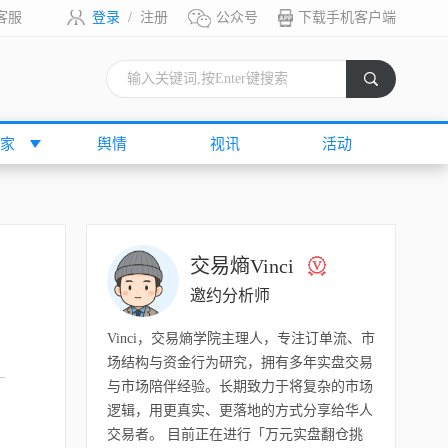
客服
登录
/
注册
公众号
下载手机客户端
索
家
舆情
视讯
活动
交易熵Vinci
邀约分析师
Vinci，交易熵学院主理人，专注订单流、市
场结构与资金行为研究，拥有多年实盘交易
与市场陪伴经验。长期致力于将复杂的市场
逻辑，用更真实、更落地的方式分享给华人
交易者。 目前正在进行「万元实盘翻仓挑