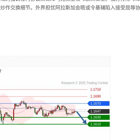
何小冰
打卡获得
10积分
士炒作交换细节。外界担忧阿拉斯加会晤或令基辅陷入接受屈辱
张尧浠
打卡获得
20积分
何小冰
打卡获得
20积分