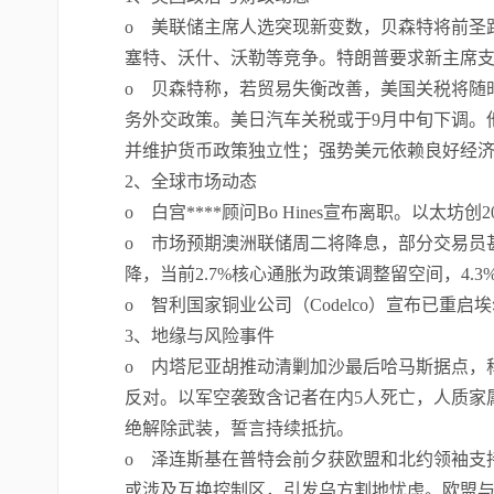
o 美联储主席人选突现新变数，贝森特将前圣
塞特、沃什、沃勒等竞争。特朗普要求新主席
o 贝森特称，若贸易失衡改善，美国关税将随
务外交政策。美日汽车关税或于9月中旬下调。
并维护货币政策独立性；强势美元依赖良好经
2、全球市场动态
o 白宫****顾问Bo Hines宣布离职。以太坊
o 市场预期澳洲联储周二将降息，部分交易员甚至
降，当前2.7%核心通胀为政策调整留空间，4
o 智利国家铜业公司（Codelco）宣布已重启埃尔
3、地缘与风险事件
o 内塔尼亚胡推动清剿加沙最后哈马斯据点，
反对。以军空袭致含记者在内5人死亡，人质家
绝解除武装，誓言持续抵抗。
o 泽连斯基在普特会前夕获欧盟和北约领袖支
或涉及互换控制区，引发乌方割地忧虑。欧盟