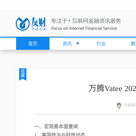
首页
资讯
行业
数
收
藏
万腾Vatee 2
交易熵Vi
一、宏观基本面要闻
1、美国政治与财政动态