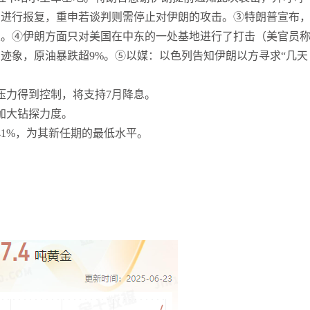
击进行报复，重申若谈判则需停止对伊朗的攻击。③特朗普宣布
张尧浠
打卡获得
10积分
火。④伊朗方面只对美国在中东的一处基地进行了打击（美官员
袁友江
打卡获得
10积分
迹象，原油暴跌超9%。⑤以媒：以色列告知伊朗以方寻求“几天
张尧浠
打卡获得
20积分
袁友江
打卡获得
15积分
压力得到控制，将支持7月降息。
袁友江
打卡获得
20积分
加大钻探力度。
何小冰
打卡获得
20积分
41%，为其新任期的最低水平。
袁友江
打卡获得
20积分
。
张尧浠
打卡获得
10积分
何小冰
打卡获得
10积分
张尧浠
打卡获得
20积分
何小冰
打卡获得
15积分
张尧浠
打卡获得
15积分
张尧浠
打卡获得
10积分
袁友江
打卡获得
20积分