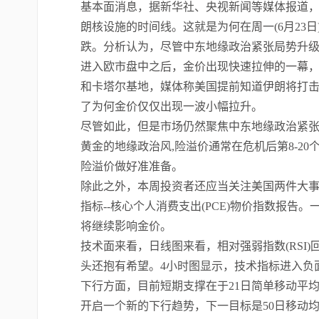
基本面消息，据新华社、央视新闻等媒体报道
朗核设施的时间线。这就是为何在周一(6月23日
跌。分析认为，尽管中东地缘政治紧张局势升
进入欧市盘中之后，金价出现快速拉伸的一幕
和卡塔尔基地，媒体称美国提前知道伊朗将打
了为何金价仅仅出现一波小幅拉升。
尽管如此，但是市场仍然聚焦中东地缘政治紧
黄金的地缘政治风
,险溢价通常在危机后第8-2
险溢价做好准准备。
除此之外，本周投资者还应当关注美国两件大
指标--核心个人消费支出(PCE)物价指数报
将继续影响金价。
技术面来看，日线图来看，相对强弱指数
(RS
头还抱有希望。4小时图显示，技术指标进入负
下行方面，目前短期支撑在于
21日简单移动平均
开启一个新的下行趋势，下一目标是50日移动均线