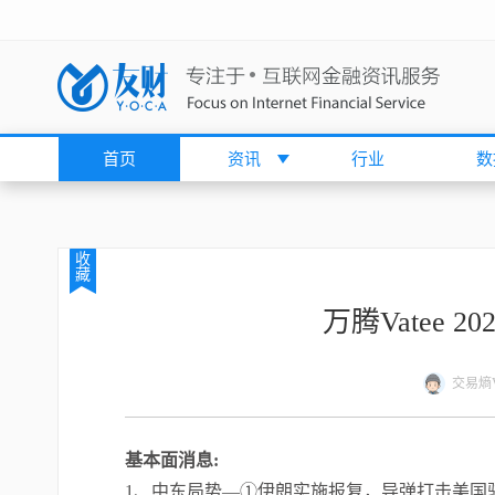
首页
资讯
行业
数
收
藏
万腾Vatee 2
交易熵Vi
基本面消息
:
1、中东局势—①伊朗实施报复，导弹打击美国