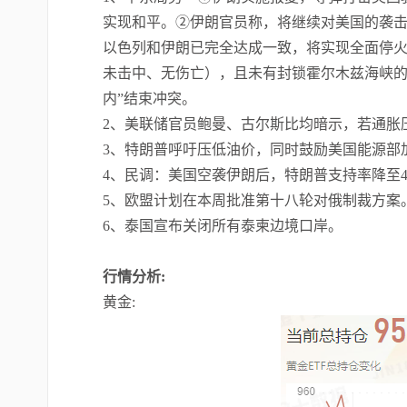
实现和平。②伊朗官员称，将继续对美国的袭
以色列和伊朗已完全达成一致，将实现全面停
未击中、无伤亡），且未有封锁霍尔木兹海峡的
内”结束冲突。
2、美联储官员鲍曼、古尔斯比均暗示，若通胀
3、特朗普呼吁压低油价，同时鼓励美国能源部
4、民调：美国空袭伊朗后，特朗普支持率降至
5、欧盟计划在本周批准第十八轮对俄制裁方案
6、泰国宣布关闭所有泰柬边境口岸。
行情分析
:
黄金
: