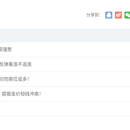
分享到：
现强势
势反弹看涨不追涨
强切勿高位追多！
期，提振金价短线冲高！