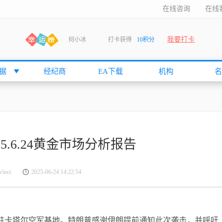
在线咨询
在线
我要打卡
何小冰
打卡获得
10积分
张尧浠
打卡获得
20积分
何小冰
打卡获得
20积分
据
经纪商
EA下载
机构
名
袁友江
打卡获得
15积分
anshan
打卡获得
10积分
袁友江
打卡获得
15积分
何小冰
打卡获得
20积分
025.6.24黄金市场分析报告
张尧浠
打卡获得
20积分
何小冰
打卡获得
10积分
nci
2025-06-24 14:22:54
袁友江
打卡获得
15积分
张尧浠
打卡获得
15积分
cccccccccc
打卡获得
20积分
驻卡塔尔空军基地。特朗普感谢伊朗提前通知此次袭击，并呼吁
袁友江
打卡获得
10积分