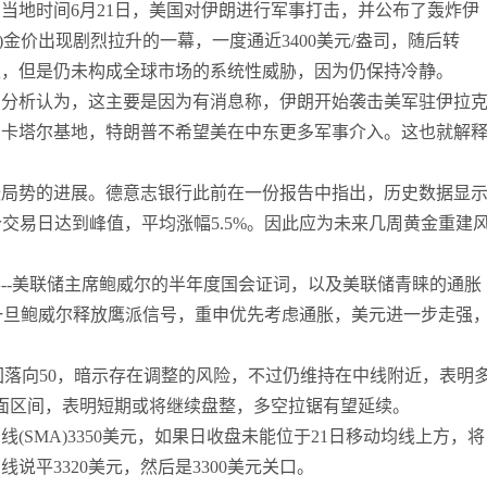
，当地时间
6月21日，美国对伊朗进行军事打击，并公布了轰炸伊
)金价出现剧烈拉升的一幕，一度通近3400美元/盎司，随后转
级，但是仍未构成全球市场的系统性威胁，因为仍保持冷静。
，分析认为，这主要是因为有消息称，伊朗开始袭击美军驻伊拉
击卡塔尔基地，特朗普不希望美在中东更多军事介入。这也就解
张局势的进展。德意志银行此前在一份报告中指出，历史数据显
0个交易日达到峰值，平均涨幅5.5%。因此应为未来几周黄金重建
事
--美联储主席鲍威尔的半年度国会证词，以及美联储青睐的通胀
告。一旦鲍威尔释放鹰派信号，重申优先考虑通胀，美元进一步走强
I)回落向50，暗示存在调整的风险，不过仍维持在中线附近，表明
面区间，表明短期或将继续盘整，多空拉锯有望延续。
线(SMA)3350美元，如果日收盘未能位于21日移动均线上方，将
说平3320美元，然后是3300美元关口。