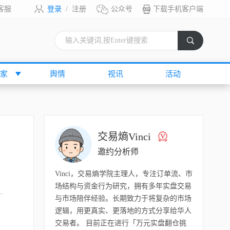
客服
登录
/
注册
公众号
下载手机客户端
索
家
舆情
视讯
活动
交易熵Vinci
邀约分析师
Vinci，交易熵学院主理人，专注订单流、市
场结构与资金行为研究，拥有多年实盘交易
与市场陪伴经验。长期致力于将复杂的市场
逻辑，用更真实、更落地的方式分享给华人
交易者。 目前正在进行「万元实盘翻仓挑