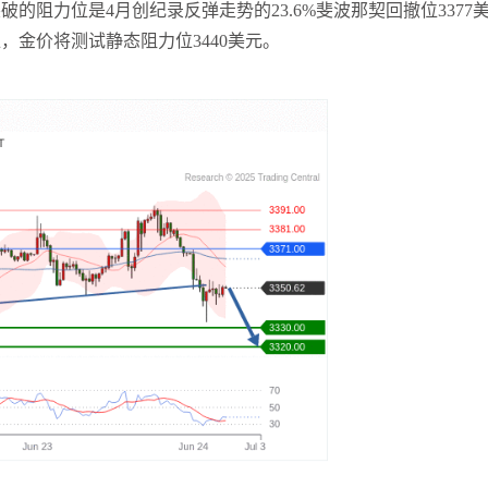
突破的阻力位是
4月创纪录反弹走势的23.6%斐波那契回撤位3377
，金价将测试静态阻力位3440美元。