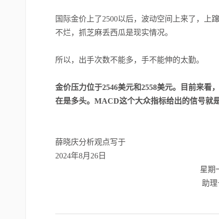
国际金价上了
2500
以后，波动空间上来了，上
不烂，抓芝麻丢西瓜是现实情况。
所以，出手次数不能多，手不能伸的太勤。
金价压力位于
2546
美元和
2558
美元。目前来看
在是多头。
MACD
这个大众指标给出的信号就
薛晓庆分析观点写于
2024
年
8
月
26
日
星期一下午16点
助理号：gold5