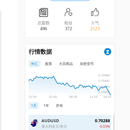
总篇数
粉丝
人气
496
372
2123