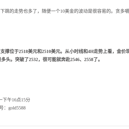
蹿下跳的走势也多了，随便一个
10
美金的波动是很容易的。贪多
，支撑位于
2518
美元和
2510
美元。从小时线和
4H
走势上看，金价
是多头。突破了
2532
，很可能就奔赴
2546
、
2558
了。
15分
588