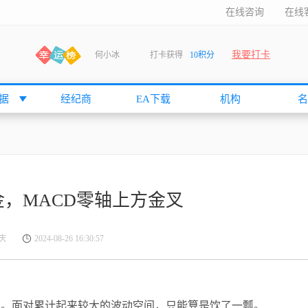
在线咨询
在线
我要打卡
何小冰
打卡获得
10积分
张尧浠
打卡获得
20积分
何小冰
打卡获得
20积分
据
经纪商
EA下载
机构
名
袁友江
打卡获得
15积分
anshan
打卡获得
10积分
袁友江
打卡获得
15积分
何小冰
打卡获得
20积分
，MACD零轴上方金叉
张尧浠
打卡获得
20积分
何小冰
打卡获得
10积分
庆
2024-08-26 16:30:57
袁友江
打卡获得
15积分
张尧浠
打卡获得
15积分
cccccccccc
打卡获得
20积分
割。面对累计起来较大的波动空间，只能算是饮了一瓢。
袁友江
打卡获得
10积分