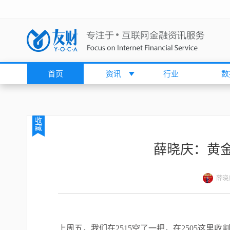
首页
资讯
行业
数
收
藏
薛晓庆：黄金
薛晓
上周五，我们在
2515
空了一把，在
2505
这里收