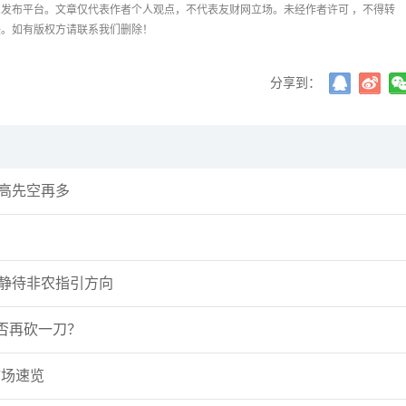
发布平台。文章仅代表作者个人观点，不代表友财网立场。未经作者许可 ，不得转
任。如有版权方请联系我们删除！
分享到：
冲高先空再多
势静待非农指引方向
否再砍一刀？
每日市场速览