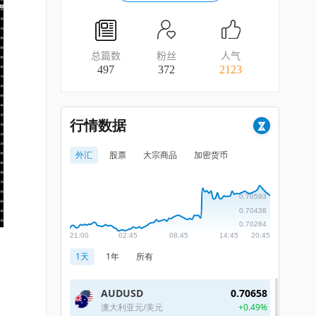
总篇数
粉丝
人气
497
372
2123
易
长