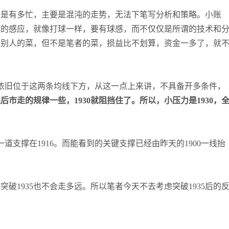
张尧浠
打卡获得
15积分
不是有多忙，主要是混沌的走势，无法下笔写分析和策略。小账
袁友江
打卡获得
10积分
面的感应，就像打球一样，要有球感，而不仅仅是所谓的技术和
张尧浠
打卡获得
20积分
是别人的菜，但不是笔者的菜，损益比不划算，资金一多了，就
依旧位于这两条均线下方，从这一点上来讲，不具备开多条件，
果后市走的规律一些，
1930
就阻挡住了。所以，小压力是
1930
，
一道支撑在
1916
。而能看到的关键支撑已经由昨天的
1900
一线抬
价突破
1935
也不会走多远。所以笔者今天不去考虑突破
1935
后的