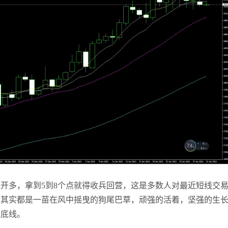
张尧浠
打卡获得
10积分
袁友江
打卡获得
10积分
张尧浠
打卡获得
20积分
袁友江
打卡获得
15积分
袁友江
打卡获得
20积分
何小冰
打卡获得
20积分
袁友江
打卡获得
20积分
张尧浠
打卡获得
10积分
何小冰
打卡获得
10积分
张尧浠
打卡获得
20积分
何小冰
打卡获得
15积分
是开多，拿到
5
到
8
个点就得收兵回营，这是多数人对最近短线交
张尧浠
打卡获得
15积分
者其实都是一苗在风中摇曳的狗尾巴草，顽强的活着，坚强的生
张尧浠
打卡获得
10积分
是底线。
袁友江
打卡获得
20积分