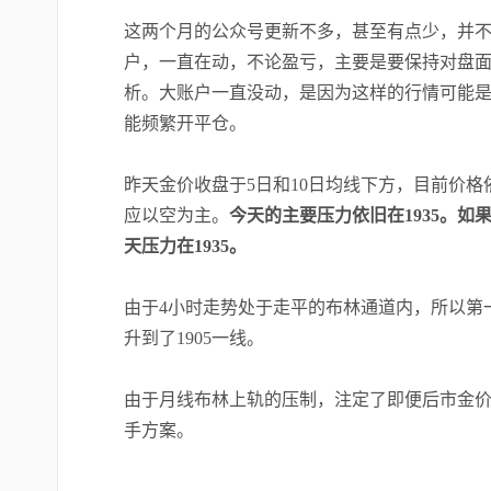
这两个月的公众号更新不多，甚至有点少，并
户，一直在动，不论盈亏，主要是要保持对盘
析。大账户一直没动，是因为这样的行情可能
能频繁开平仓。
昨天金价收盘于
5
日和
10
日均线下方，目前价格
应以空为主。
今天的主要压力依旧在
1935
。如
天压力在
1935
。
由于
4
小时走势处于走平的布林通道内，所以第
升到了
1905
一线。
由于月线布林上轨的压制，注定了即便后市金
手方案。