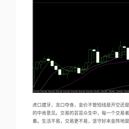
虎口拔牙，龙口夺食，金价不管短线是开空还
的中肯意见。交易的芸芸众生中，每一个交易
着。生活不易，交易更不易，坚守好本金阵地