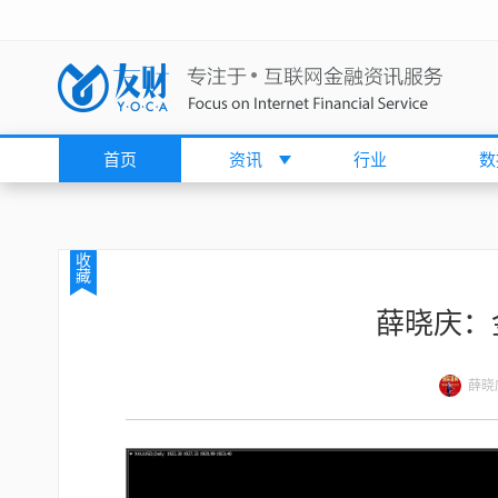
首页
资讯
行业
数
收
藏
薛晓庆：
薛晓