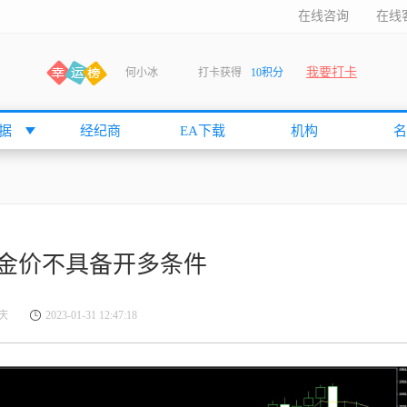
在线咨询
在线
我要打卡
何小冰
打卡获得
10积分
张尧浠
打卡获得
20积分
何小冰
打卡获得
20积分
据
经纪商
EA下载
机构
名
袁友江
打卡获得
15积分
anshan
打卡获得
10积分
袁友江
打卡获得
15积分
何小冰
打卡获得
20积分
金价不具备开多条件
张尧浠
打卡获得
20积分
何小冰
打卡获得
10积分
庆
2023-01-31 12:47:18
袁友江
打卡获得
15积分
张尧浠
打卡获得
15积分
cccccccccc
打卡获得
20积分
袁友江
打卡获得
10积分