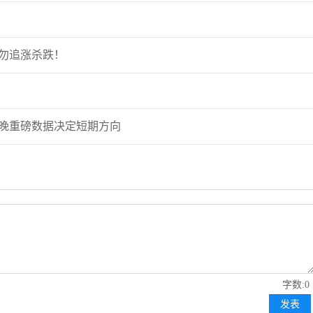
袭勿追涨杀跌！
今晚重磅数据决定短期方向
字数:0
发表