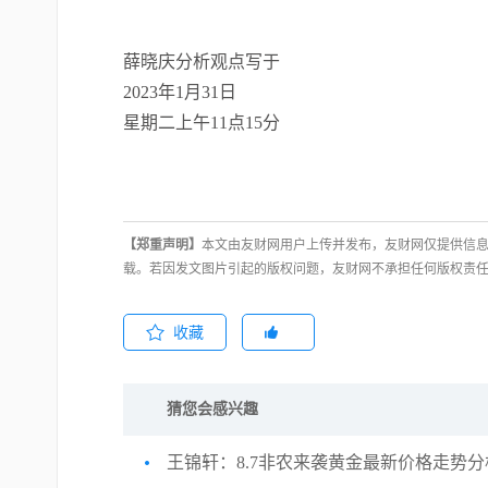
薛晓庆分析观点写于
2023
年
1
月
31
日
星期二上午
11
点
15
分
【郑重声明】
本文由友财网用户上传并发布，友财网仅提供信息
载。若因发文图片引起的版权问题，友财网不承担任何版权责
收藏
猜您会感兴趣
王锦轩：8.7非农来袭黄金最新价格走势