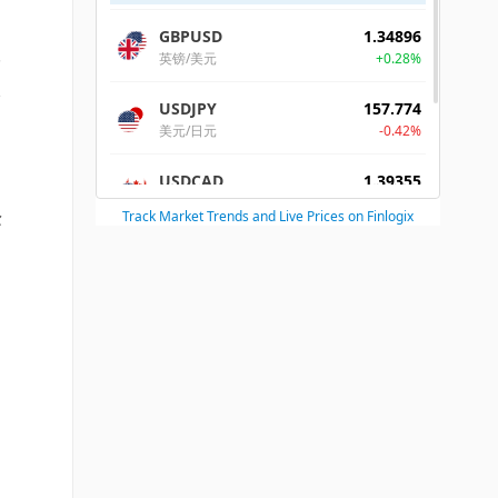
分
不
全
反