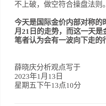
不上破，做空符合操盘法则
今天是国际金价内部对称的
月
21
日的走势，而这一天是
笔者认为会有一波向下走的
薛晓庆分析观点写于
2023
年
1
月
13
日
星期五下午
13
点
10
分