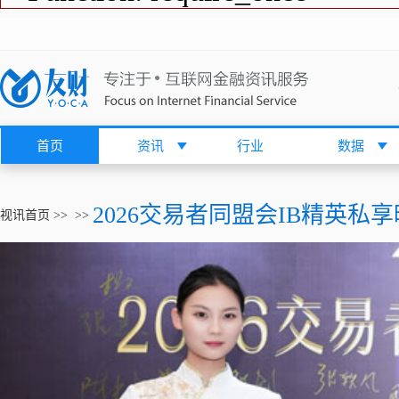
首页
资讯
行业
数据
2026交易者同盟会IB精英
视讯首页
>>
>>
Video
Player