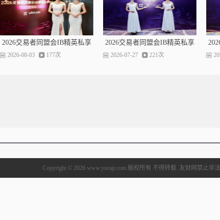
2026交易者同盟会IB精英私享
2026交易者同盟会IB精英私享
20
晚宴（兰州站）圆满落幕
晚宴（昆明站）圆满落幕
2026-08-03
177次
2026-07-27
221次
20
Copyright © 2026 www.yocajr.com 版权所有 不得转载. 友财网禁