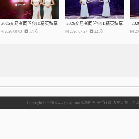
2026交易者同盟会IB精英私享
2026交易者同盟会IB精英私享
20
晚宴（兰州站）圆满落幕
晚宴（昆明站）圆满落幕
2026-08-03
177次
2026-07-27
221次
20
Copyright © 2026 www.yocajr.com 版权所有 不得转载. 友财网禁