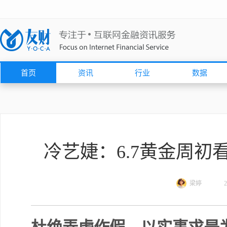
首页
资讯
行业
数据
收
藏
冷艺婕：6.7黄金周初
梁婷
2