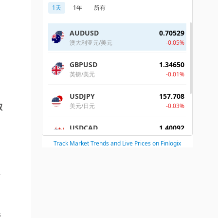
取
势
持