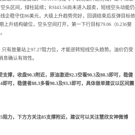
头区间，绿柱延续；RSI43.56尚未进入超卖，短线空头动能仍
张尧浠
打卡获得
10积分
日线企稳守住86美元，大级上升趋势完好，回调结束后反弹目标
袁友江
打卡获得
10积分
6，中期上升结构破位，空头空间打开，第一下行目标79.06（0.236斐
张尧浠
打卡获得
20积分
点。
袁友江
打卡获得
15积分
袁友江
打卡获得
20积分
，只有放量站上97.27阻力位，才能逆转短线空头趋势。油价仍受
何小冰
打卡获得
20积分
合消息确认有效性。
袁友江
打卡获得
20积分
张尧浠
打卡获得
10积分
支撑，收盘90.3附近，原油激进92.3空看90.3及88.3即可，稳健
何小冰
打卡获得
10积分
8及94.4即可，稳健者88.3多看90.3及93.3即可，具体做单建议以区间震
张尧浠
打卡获得
20积分
何小冰
打卡获得
15积分
张尧浠
打卡获得
15积分
5阻力，下方方关注85支撑附近，建议可以关注慧欣女神微博
张尧浠
打卡获得
10积分
袁友江
打卡获得
20积分