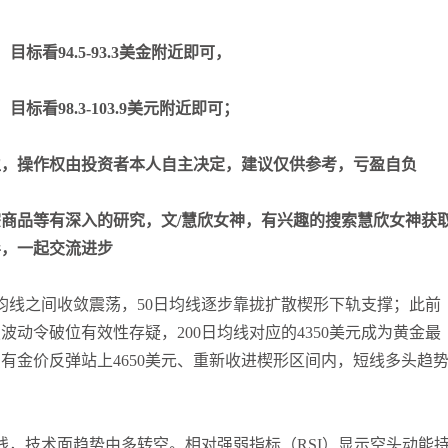
张尧浠
打卡获得
15积分
袁友江
打卡获得
10积分
，目标看94.5-93.3美金附近即可，
张尧浠
打卡获得
20积分
，目标看98.3-103.9美元附近即可；
盈，操作权由投资者本人自主决定，建议仅供参考，亏盈自负
商品等有深入的研究，文/慧欣女神，有兴趣的搜索慧欣女神获
导，一起交流进步
日均线之间收敛震荡，50日均线逐步靠拢扩散楔形下轨支撑；此前
波动令破位有效性存疑，200日均线对应的4350美元成为黄金最
有金价反弹站上4650美元、重新收进楔形区间内，短线多头趋
均线，技术面趋势由多转空。相对强弱指标（RSI）显示空头动能