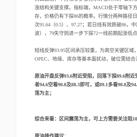
涨结构关键支撑。指标端，MACD处于零轴下方空
存，价格仍有下探86的概率。行情分两种路径
次91.64（0.5）、97.27；若日线有效跌破8
波），79失守则进一步下探72一线前期起涨低
短线反弹93-95区间承压较重，为高空关键区域
OPEC、地缘、库存等基本面扰动，破位需结
原油开盘反弹93.6附近受阻，回落下探89.6附近受
者94.6空看90.8及88.3即可，或89.1多看90.
荡为主；
综合来看：区间震荡为主，可上方需要关注阻10
原油操作建议
：