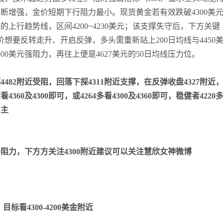
断增强，金价短期下行阻力最小。现货黄金若有效跌破4300美
的上行趋势线，区间4200~4230美元；该支撑失守后，下方关键
金价想要反转走升、开启反弹，多头需重新站上200日均线与4450
0美元强阻力，再往上便是4627美元的50日均线压力位。
482附近受阻，回落下探4311附近支撑，在反弹收盘4327附近
看4360及4300即可，或4264多看4300及4360即可，稳健者4220
为主
0阻力，下方方关注4300附近建议可以关注慧欣女神微博
目标看4300-4200美金附近