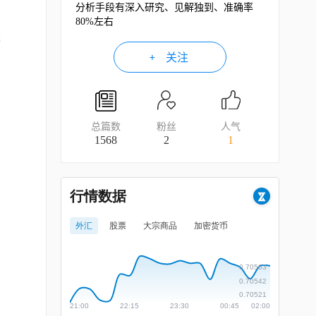
分析手段有深入研究、见解独到、准确率
80%左右
依
关注
总篇数
粉丝
人气
1568
2
1