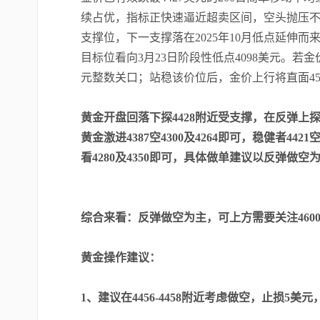
续占优，指标正快速逼近超卖区间，空头抛压不
支撑位，下一支撑落在2025年10月低点延伸而来
目标位看向3月23日阶段性低点4098美元。若
元整数关口；站稳该价位后，金价上行将直面450
黄金开盘回落下探4428附近受支撑，在反弹上探4
黄金激进4387空4300及4264即可，稳健者4421空
看4280及4350即可，具体做单建议以反弹做空
综合来看：反弹做空为主，可上方需要关注460
黄金操作建议：
1、建议在4456-4458附近考虑做空，止损5美元，