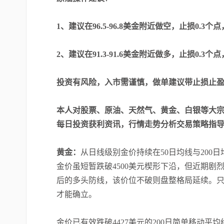
1、建议在96.5-96.8美金附近做空，止损0.3个点
2、建议在91.3-91.6美金附近做多，止损0.3个点
投资有风险，入市需谨慎，做单建议带止损止
本人对股票、原油、天然气、黄金、白银等大宗
每日投资获利资讯，行情走势分析交易策略指
黄金：
从
日线级别金价持续在50日均线与200
金价虽短暂跌破4500美元楔形下沿，但近期剧烈
后的多头防线，该价位不破则盘整格局延续。只
才能确立。
金价已有效跌破4427美元的200日简单移动平