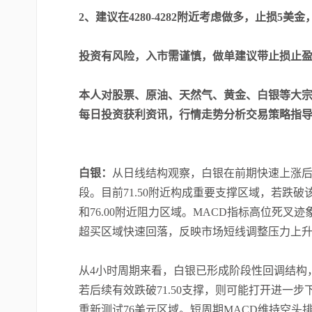
2、建议在4280-4282附近考虑做多，止损5美金，
投资有风险，入市需谨慎，做单建议带止损止
本人对股票、原油、天然气、黄金、白银等大宗
每日投资获利资讯，行情走势分析交易策略指
白银：
从日线结构观察，白银在前期快速上涨
段。目前71.50附近构成重要支撑区域，若跌破该
和76.00附近阻力区域。MACD指标高位死叉
超买区域快速回落，反映市场短线调整压力上
从4小时周期来看，白银已形成阶段性回调结构
若后续有效跌破71.50支撑，则可能打开进一步
重新测试76美元区域。短周期MACD维持空头