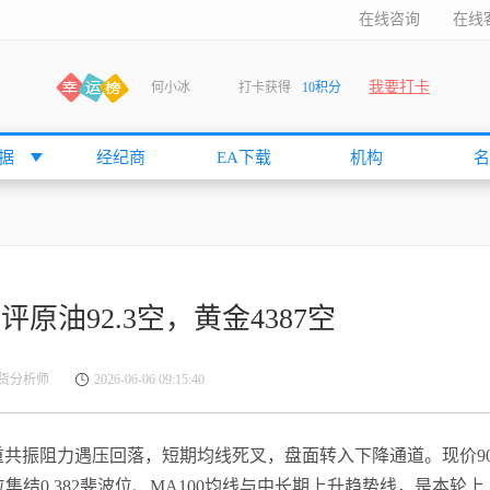
在线咨询
在线
我要打卡
何小冰
打卡获得
10积分
张尧浠
打卡获得
20积分
何小冰
打卡获得
20积分
据
经纪商
EA下载
机构
名
袁友江
打卡获得
15积分
anshan
打卡获得
10积分
袁友江
打卡获得
15积分
何小冰
打卡获得
20积分
评原油92.3空，黄金4387空
张尧浠
打卡获得
20积分
何小冰
打卡获得
10积分
货分析师
2026-06-06 09:15:40
袁友江
打卡获得
15积分
张尧浠
打卡获得
15积分
A50）三重共振阻力遇压回落，短期均线死叉，盘面转入下降通道。现价9
cccccccccc
打卡获得
20积分
集结0.382斐波位、MA100均线与中长期上升趋势线，是本轮上
袁友江
打卡获得
10积分