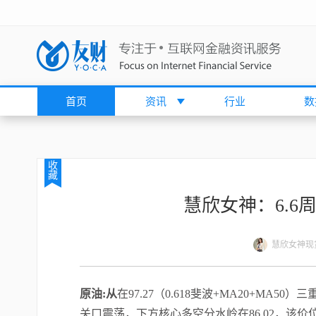
首页
资讯
行业
数
收
藏
慧欣女神：6.6周
慧欣女神现
原油:从
在97.27（0.618斐波+MA20+M
关口震荡，下方核心多空分水岭在86.02，该价位