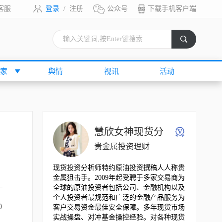
客服
登录
/
注册
公众号
下载手机客户端
索
家
舆情
视讯
活动
慧欣女神现货分
析师
贵金属投资理财
现货投资分析师特约原油投资撰稿人人称贵
金属狙击手。2009年起受聘于多家交易商为
全球的原油投资者包括公司、金融机构以及
个人投资者最规范和广泛的金融产品服务为
0
客户交易资金最佳安全保障。多年现货市场
实战操盘、对冲基金操控经验。对各种现货