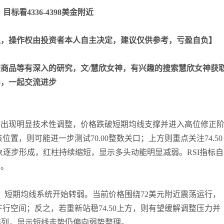
目标看4336-4398美金附近
盈，操作权由投资者本人自主决定，建议仅供参考，亏盈自负】
商品等有深入的研究，文/慧欣女神，有兴趣的搜索慧欣女神获
导，一起交流进步
后出现明显技术性调整，价格跌破短期均线支撑并进入高位修正
位置，则可能进一步测试70.00整数关口；上方则重点关注74.50
迹象逐步形成，红柱持续缩短，显示多头动能明显减弱。RSI指标自
升。
，短期均线系统开始转弱。当前价格围绕72美元附近震荡运行，
下行空间；反之，若重新站稳74.50上方，则有望缓解调整压力并
排列，显示短线走势仍偏向弱势整理。