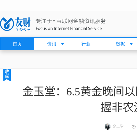
首页
资讯
行业
数据
收
藏
金玉堂：6.5黄金晚间
握非农
金玉堂