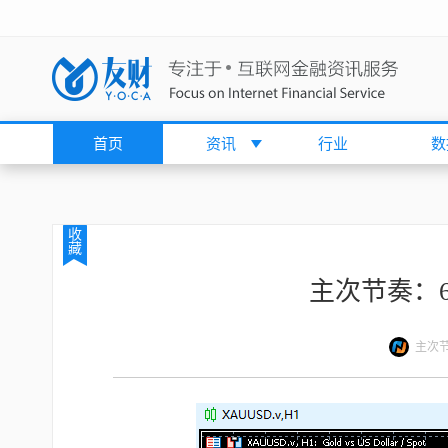
首页
资讯
行业
数
收
藏
主次节奏：6
主次