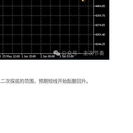
袁友江
打卡获得
15积分
何小冰
打卡获得
20积分
张尧浠
打卡获得
20积分
入二次探底的范围，预期短线开始酝酿回升。