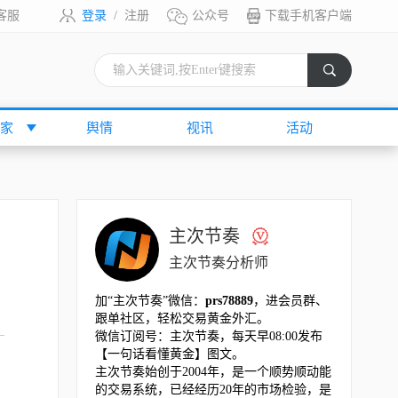
客服
登录
/
注册
公众号
下载手机客户端
索
家
舆情
视讯
活动
主次节奏
主次节奏分析师
加“主次节奏”微信：
prs78889
，进会员群、
跟单社区，轻松交易黄金外汇。
微信订阅号：主次节奏，每天早08:00发布
【一句话看懂黄金】图文。
主次节奏始创于2004年，是一个顺势顺动能
的交易系统，已经经历20年的市场检验，是