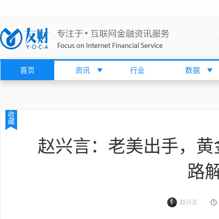
首页
资讯
行业
数据
收
藏
赵兴言：老美出手，黄
路
赵兴言