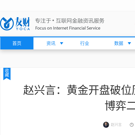
首页
资讯
行业
数据
收
藏
赵兴言：黄金开盘破位历
博弈
赵兴言