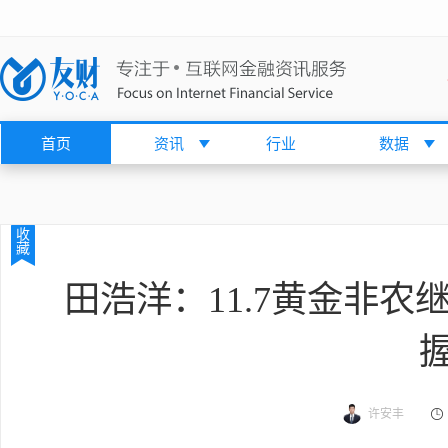
首页
资讯
行业
数据
收
藏
田浩洋：11.7黄金非
许安丰