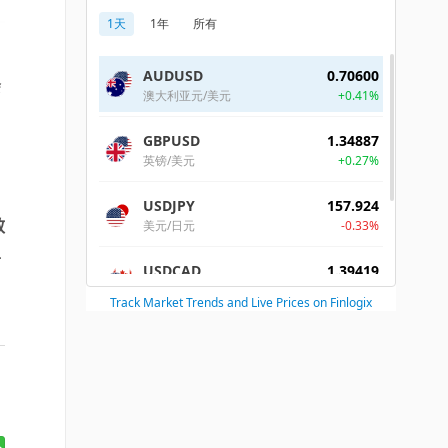
会
效
单