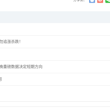
袭勿追涨杀跌！
今晚重磅数据决定短期方向
号