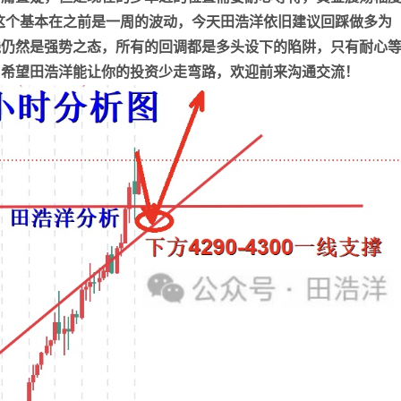
，这个基本在之前是一周的波动，今天田浩洋依旧建议回踩做多为
张尧浠
打卡获得
10积分
线仍然是强势之态，所有的回调都是多头设下的陷阱，只有耐心
袁友江
打卡获得
10积分
，希望田浩洋能让你的投资少走弯路，欢迎前来沟通交流！
张尧浠
打卡获得
20积分
袁友江
打卡获得
15积分
袁友江
打卡获得
20积分
何小冰
打卡获得
20积分
袁友江
打卡获得
20积分
张尧浠
打卡获得
10积分
何小冰
打卡获得
10积分
张尧浠
打卡获得
20积分
何小冰
打卡获得
15积分
张尧浠
打卡获得
15积分
张尧浠
打卡获得
10积分
袁友江
打卡获得
20积分