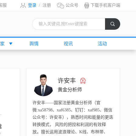
客服
登录
/
注册
公众号
下载手机客户端
索
家
舆情
视讯
活动
许安丰
黄金分析师
许安丰——国家注册黄金分析师（官
微:xa58798、xaf6385、钉钉：xaf985、微信
公众号：许安丰），熟悉时间和能量的更迭
转换模式， 风险的把控和利润的有效释
我
放。擅长运用波浪理论、K线、布林带、
度