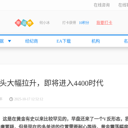
在线咨询
在线
我要打卡
何小冰
打卡获得
10积分
张尧浠
打卡获得
20积分
何小冰
打卡获得
20积分
据
经纪商
EA下载
机构
名
袁友江
打卡获得
15积分
anshan
打卡获得
10积分
袁友江
打卡获得
15积分
何小冰
打卡获得
20积分
多头大幅拉升，即将进入4400时代
张尧浠
打卡获得
20积分
何小冰
打卡获得
10积分
丰
2025-10-17 12:52:12
袁友江
打卡获得
15积分
张尧浠
打卡获得
15积分
，这是在黄金有史以来比较罕见的，早盘还来了一个V反形态，
cccccccccc
打卡获得
20积分
毋庸置疑，但是现在的多单进的位置需要耐心等待，黄金震荡幅
袁友江
打卡获得
10积分