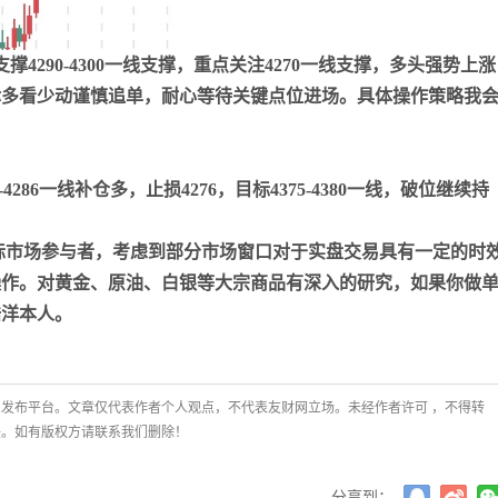
张尧浠
打卡获得
15积分
袁友江
打卡获得
10积分
90-4300一线支撑，重点关注4270一线支撑，多头强势上涨
张尧浠
打卡获得
20积分
律多看少动谨慎追单，耐心等待关键点位进场。具体操作策略我
4286一线补仓多，止损4276，目标4375-4380一线，破位继续持
市场参与者，考虑到部分市场窗口对于实盘交易具有一定的时
操作。对黄金、原油、白银等大宗商品有深入的研究，如果你做
浩洋本人。
发布平台。文章仅代表作者个人观点，不代表友财网立场。未经作者许可 ，不得转
任。如有版权方请联系我们删除！
分享到：