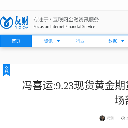
首页
资讯
行业
数据
收
藏
冯喜运:9.23现货黄
场
冯润
2