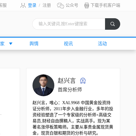
客服
登录
/
注册
公众号
下载手机客户端
索
家
舆情
视讯
活动
赵兴言
首席分析师
赵兴言，唯心：XAL9968 中国黄金投资持
证分析师，2011年步入金融行业，多年的投
资经验塑造了一个专家级的分析师+高级交
易员,财经自由撰稿人，实战高手。现为某
者
著名涨停板策略师。主要从事贵金属现货黄
金，现货白银和期货的分析与研究。
对