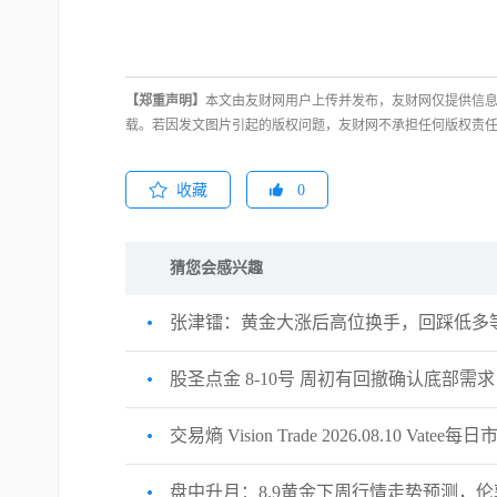
【郑重声明】
本文由友财网用户上传并发布，友财网仅提供信息
载。若因发文图片引起的版权问题，友财网不承担任何版权责
收藏
0
猜您会感兴趣
张津镭：黄金大涨后高位换手，回踩低多等
股圣点金 8-10号 周初有回撤确认底部需
交易熵 Vision Trade 2026.08.10 Vatee
盘中升月：8.9黄金下周行情走势预测，