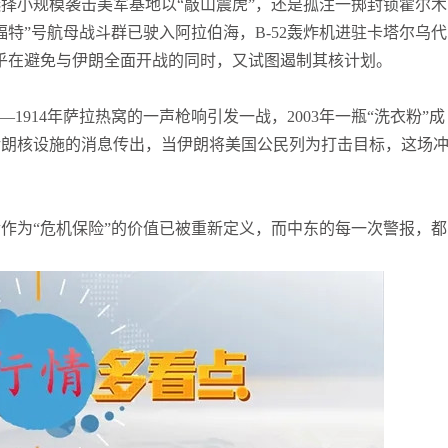
择小规模袭击美军基地以“敲山震虎”，还是孤注一掷封锁霍尔木
张尧浠
打卡获得
15积分
特”号航母战斗群已驶入阿拉伯海，B-52轰炸机进驻卡塔尔乌代
袁友江
打卡获得
10积分
似乎在避免与伊朗全面开战的同时，又试图遏制其核计划。
张尧浠
打卡获得
20积分
1914年萨拉热窝的一声枪响引发一战，2003年一瓶“洗衣粉”成
伊朗核设施的消息传出，当伊朗将美国公民列为打击目标，这场
作为“危机保险”的价值已被重新定义，而中东的每一次警报，都