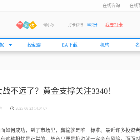
在线咨询
在线
我要打卡
何小冰
打卡获得
10积分
张尧浠
打卡获得
20积分
何小冰
打卡获得
20积分
据
经纪商
EA下载
机构
名
袁友江
打卡获得
15积分
anshan
打卡获得
10积分
袁友江
打卡获得
15积分
何小冰
打卡获得
20积分
战不远了？黄金支撑关注3340！
张尧浠
打卡获得
20积分
何小冰
打卡获得
10积分
言
2025-06-23 14:04:07
袁友江
打卡获得
15积分
张尧浠
打卡获得
15积分
方面如何成功，到了市场里，赢输就是唯一标准。最近许多投资
cccccccccc
打卡获得
20积分
实有这种担忧是正常的，毕竟只要是投资就一定会有风险。而面
袁友江
打卡获得
10积分