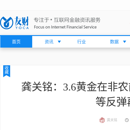
首页
资讯
行业
数据
收
藏
龚关铭：3.6黄金在非
等反弹
龚关铭