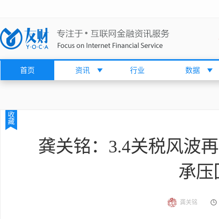
首页
资讯
行业
数据
收
藏
龚关铭：3.4关税风波
承压
龚关铭