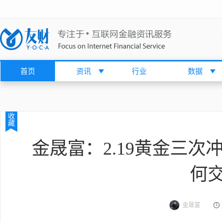
首页
资讯
行业
数据
收
藏
金晟富：2.19黄金三
何
金晟富