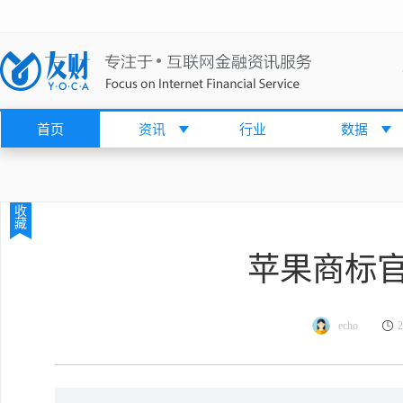
首页
资讯
行业
数据
收
藏
苹果商标
echo
2